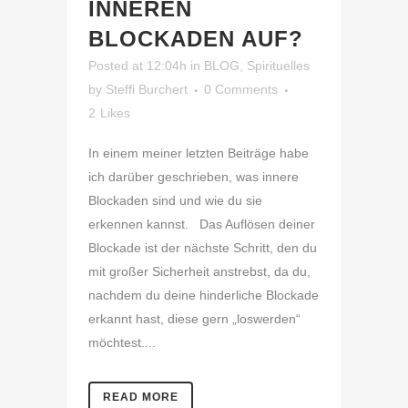
INNEREN
BLOCKADEN AUF?
Posted at 12:04h
in
BLOG
,
Spirituelles
by
Steffi Burchert
0 Comments
2
Likes
In einem meiner letzten Beiträge habe
ich darüber geschrieben, was innere
Blockaden sind und wie du sie
erkennen kannst. Das Auflösen deiner
Blockade ist der nächste Schritt, den du
mit großer Sicherheit anstrebst, da du,
nachdem du deine hinderliche Blockade
erkannt hast, diese gern „loswerden“
möchtest....
READ MORE