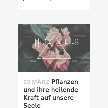
03 MÄRZ
𝖯𝖿𝗅𝖺𝗇𝗓𝖾𝗇
𝗎𝗇𝖽 𝗂𝗁𝗋𝖾 𝗁𝖾𝗂𝗅𝖾𝗇𝖽𝖾
𝖪𝗋𝖺𝖿𝗍 𝖺𝗎𝖿 𝗎𝗇𝗌𝖾𝗋𝖾
𝖲𝖾𝖾𝗅𝖾