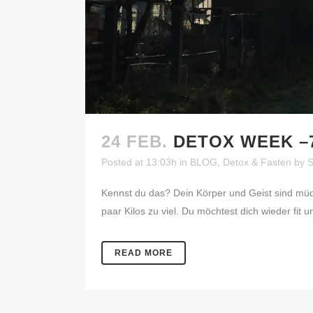
24 FEB.
DETOX WEEK –
Posted at 13:03h
in
BLOG
,
Detox & Fasten
by
S
Kennst du das? Dein Körper und Geist sind müde 
paar Kilos zu viel. Du möchtest dich wieder fit 
READ MORE