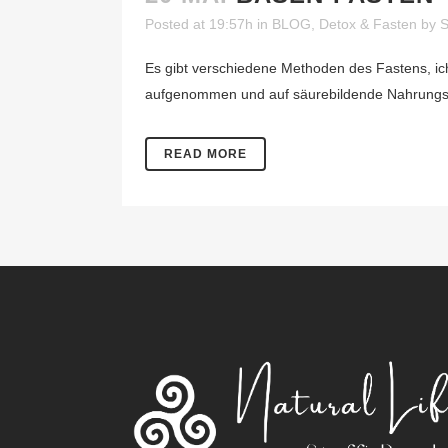
Posted at 19:57h
in
BLOG
,
Detox & Fasten
by
S
Es gibt verschiedene Methoden des Fastens, ic
aufgenommen und auf säurebildende Nahrungsmitt
READ MORE