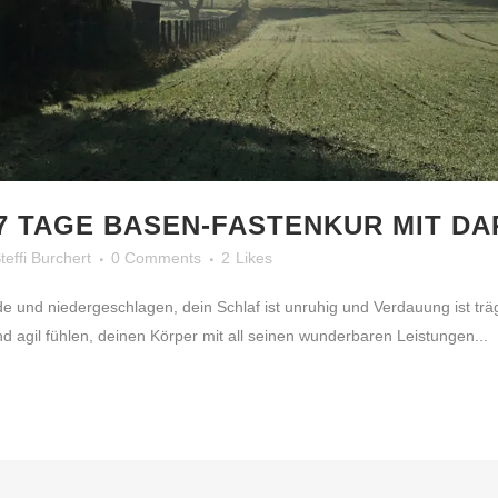
7 TAGE BASEN-FASTENKUR MIT DA
teffi Burchert
0 Comments
2
Likes
und niedergeschlagen, dein Schlaf ist unruhig und Verdauung ist träge o
und agil fühlen, deinen Körper mit all seinen wunderbaren Leistungen...