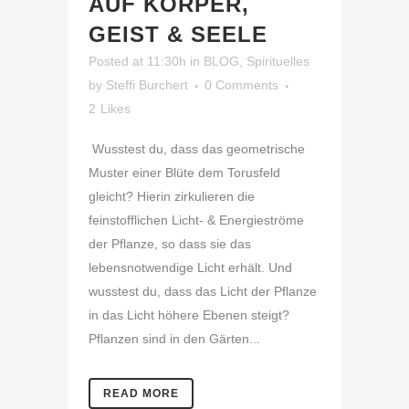
AUF KÖRPER,
GEIST & SEELE
Posted at 11:30h
in
BLOG
,
Spirituelles
by
Steffi Burchert
0 Comments
2
Likes
⁣ Wusstest du, dass das geometrische
Muster einer Blüte dem Torusfeld
gleicht? Hierin zirkulieren die
feinstofflichen Licht- & Energieströme
der Pflanze, so dass sie das
lebensnotwendige Licht erhält. Und
wusstest du, dass das Licht der Pflanze
in das Licht höhere Ebenen steigt?
Pflanzen sind in den Gärten...
READ MORE