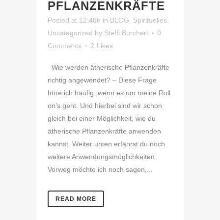
PFLANZENKRÄFTE
Posted at 12:48h
in
BLOG
,
Spirituelles
,
Uncategorized
by
Steffi Burchert
0
Comments
2
Likes
Wie werden ätherische Pflanzenkräfte
richtig angewendet? – Diese Frage
höre ich häufig, wenn es um meine Roll
on’s geht. Und hierbei sind wir schon
gleich bei einer Möglichkeit, wie du
ätherische Pflanzenkräfte anwenden
kannst. Weiter unten erfährst du noch
weitere Anwendungsmöglichkeiten.
Vorweg möchte ich noch sagen,...
READ MORE