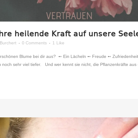
𝗁𝗋𝖾 𝗁𝖾𝗂𝗅𝖾𝗇𝖽𝖾 𝖪𝗋𝖺𝖿𝗍 𝖺𝗎𝖿 𝗎𝗇𝗌𝖾𝗋𝖾 𝖲𝖾𝖾𝗅
 Burchert
0 Comments
1
Like
rschönen Blume bei dir aus? ⁣ ➻ Ein Lächeln⁣ ➻ Freude⁣ ➻ Zufriedenheit
ch sehr viel tiefer. ⁣ ⁣ Und wer kennt sie nicht, die Pflanzenkräfte aus 