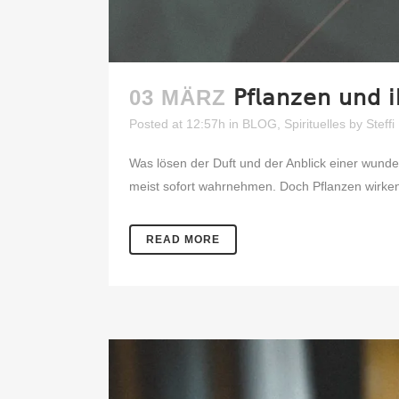
03 MÄRZ
𝖯𝖿𝗅𝖺𝗇𝗓𝖾𝗇 𝗎𝗇𝖽 𝗂
Posted at 12:57h
in
BLOG
,
Spirituelles
by
Steffi
⁣Was lösen der Duft und der Anblick einer wunde
meist sofort wahrnehmen. Doch Pflanzen wirken no
READ MORE