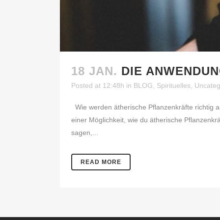
18 JAN.
DIE ANWENDUN
Posted at 12:48h
in
BLOG
,
Spirituelles
,
Uncateg
Wie werden ätherische Pflanzenkräfte richtig a
einer Möglichkeit, wie du ätherische Pflanzen
sagen,...
READ MORE