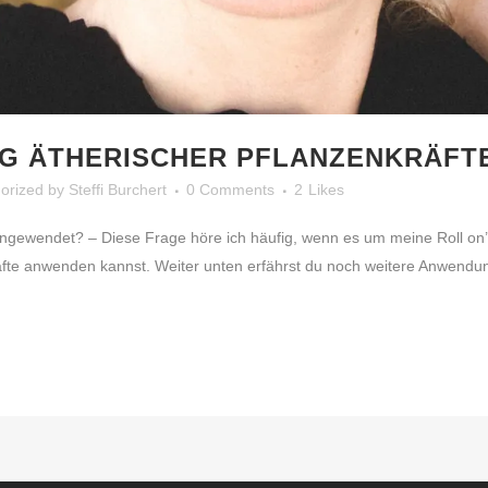
G ÄTHERISCHER PFLANZENKRÄFT
orized
by
Steffi Burchert
0 Comments
2
Likes
ngewendet? – Diese Frage höre ich häufig, wenn es um meine Roll on’s 
kräfte anwenden kannst. Weiter unten erfährst du noch weitere Anwen