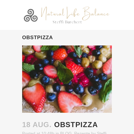
OBSTPIZZA
18 AUG.
OBSTPIZZA
Posted at 10:48h
in
BLOG
,
Rezepte
by
Steffi