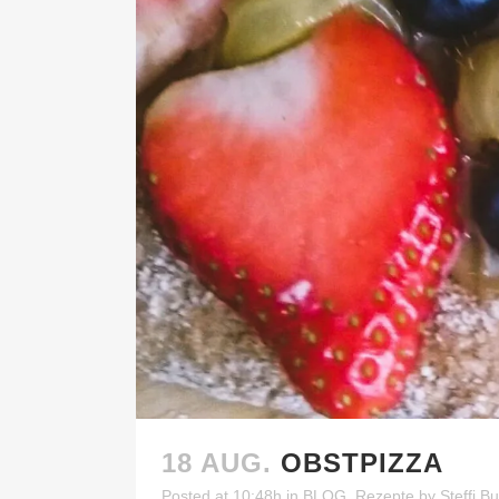
18 AUG.
OBSTPIZZA
Posted at 10:48h
in
BLOG
,
Rezepte
by
Steffi B