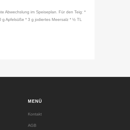
te Abwechslung im Speiseplan. Für den Teig: *
0 g Apfelsüße * 3 g jodiertes Meersalz * ½ TL
MENÜ
ook
agram
Kontakt
AGB