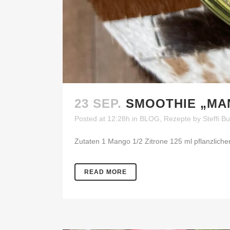
23 SEP.
SMOOTHIE „MA
Posted at 12:28h
in
BLOG
,
Rezepte
by
Steffi B
Zutaten 1 Mango 1/2 Zitrone 125 ml pflanzlicher
READ MORE