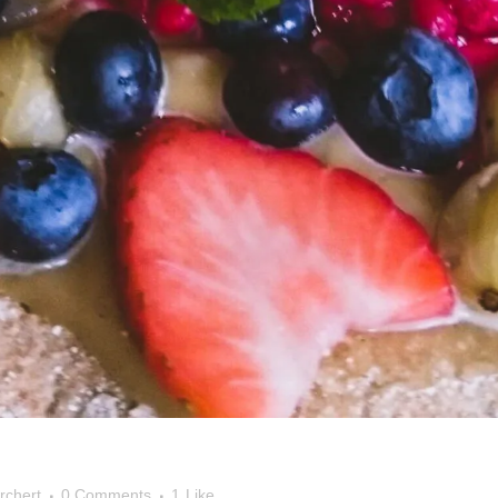
urchert
0 Comments
1
Like