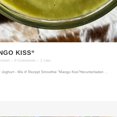
NGO KISS“
urchert
0 Comments
1
Like
 Joghurt - Mix it! Rezept Smoothie "Mango Kiss"Herunterladen ...