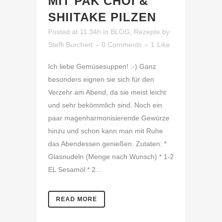
MIT PAK CHOI &
SHIITAKE PILZEN
Posted at 11:34h
in
BLOG
,
Rezepte
by
Steffi Burchert
0 Comments
1
Like
Ich liebe Gemüsesuppen! :-) Ganz
besonders eignen sie sich für den
Verzehr am Abend, da sie meist leicht
und sehr bekömmlich sind. Noch ein
paar magenharmonisierende Gewürze
hinzu und schon kann man mit Ruhe
das Abendessen genießen. Zutaten: *
Glasnudeln (Menge nach Wunsch) * 1-2
EL Sesamöl * 2...
READ MORE