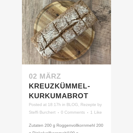
02 MÄRZ
KREUZKÜMMEL-
KURKUMABROT
Posted at 18:17h
in
BLOG
,
Rezepte
by
Steffi Burchert
0 Comments
1
Like
Zutaten 200 g Roggenvollkornmehl 200