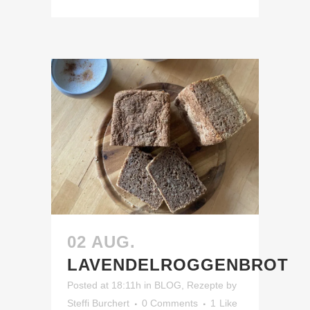
02 AUG.
LAVENDELROGGENBROT
Posted at 18:11h
in
BLOG
,
Rezepte
by
Steffi Burchert
0 Comments
1
Like