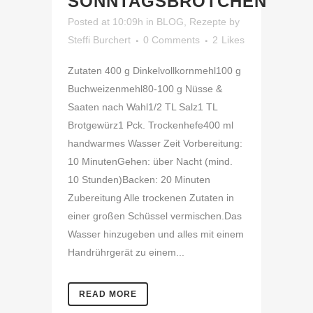
SONNTAGSBRÖTCHEN
Posted at 10:09h
in
BLOG
,
Rezepte
by
Steffi Burchert
0 Comments
2
Likes
Zutaten 400 g Dinkelvollkornmehl100 g
Buchweizenmehl80-100 g Nüsse &
Saaten nach Wahl1/2 TL Salz1 TL
Brotgewürz1 Pck. Trockenhefe400 ml
handwarmes Wasser Zeit Vorbereitung:
10 MinutenGehen: über Nacht (mind.
10 Stunden)Backen: 20 Minuten
Zubereitung Alle trockenen Zutaten in
einer großen Schüssel vermischen.Das
Wasser hinzugeben und alles mit einem
Handrührgerät zu einem...
READ MORE