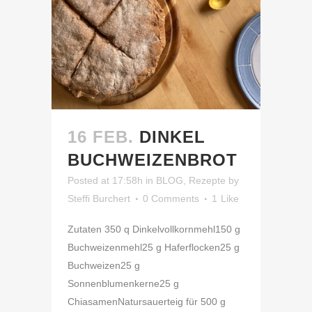
16 FEB.
DINKEL
BUCHWEIZENBROT
Posted at 17:58h
in
BLOG
,
Rezepte
by
Steffi Burchert
0 Comments
1
Like
Zutaten 350 q Dinkelvollkornmehl150 g
Buchweizenmehl25 g Haferflocken25 g
Buchweizen25 g
Sonnenblumenkerne25 g
ChiasamenNatursauerteig für 500 g