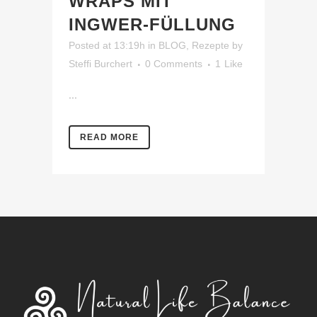
WRAPS MIT
INGWER-FÜLLUNG
Posted at 13:19h
in
BLOG
,
Rezepte
by
Steffi Burchert
0 Comments
1
Like
...
READ MORE